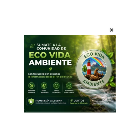
31 de julio: el día que homenajea
a quienes protegen la
naturaleza
Efemérides
31/07/2026
ecovida ambiente
¿Quién protege los bosques, montañas,
humedales y áreas naturales cuando nadie