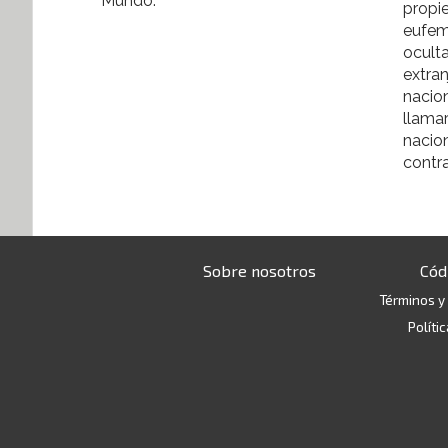
Mundo.
propie
eufem
oculta
extranj
nacio
llamar
nacion
contra
Sobre nosotros
Cód
Términos y
Políti