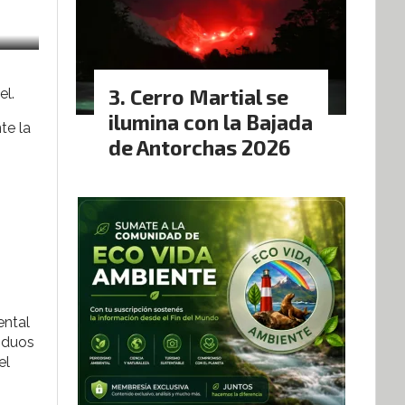
Cerro Martial se
el.
ilumina con la Bajada
te la
de Antorchas 2026
ental
siduos
el