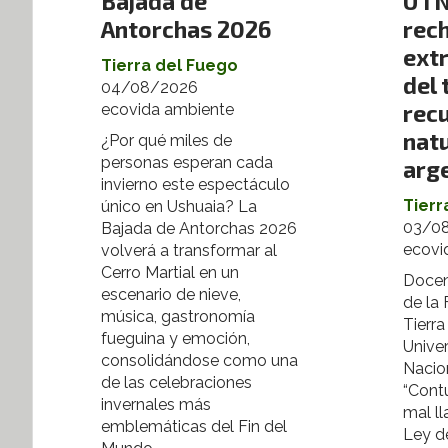
Bajada de
UTN
Antorchas 2026
rec
extr
Tierra del Fuego
del 
04/08/2026
rec
ecovida ambiente
nat
¿Por qué miles de
personas esperan cada
arg
invierno este espectáculo
Tierr
único en Ushuaia? La
03/0
Bajada de Antorchas 2026
ecovi
volverá a transformar al
Cerro Martial en un
Docen
escenario de nieve,
de la
música, gastronomía
Tierra
fueguina y emoción,
Unive
consolidándose como una
Nacio
de las celebraciones
“Cont
invernales más
mal l
emblemáticas del Fin del
Ley de