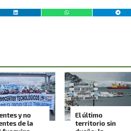
entes y no
El último
entes de la
territorio sin