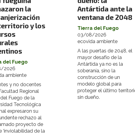
 fueguina
dueño: la
hazaron la
Antártida ante la
anjerización
ventana de 2048
territorio y los
Tierra del Fuego
ursos
03/08/2026
urales
ecovida ambiente
entinos
A las puertas de 2048, el
mayor desafío de la
a del Fuego
Antártida ya no es la
8/2026
soberanía, sino la
da ambiente
construcción de un
modelo global para
tes y no docentes
proteger el último territor
 Facultad Regional
sin dueño.
 del Fuego de la
rsidad Tecnológica
nal expresaron su
undente rechazo al
lamado proyecto de
 ‘inviolabilidad de la