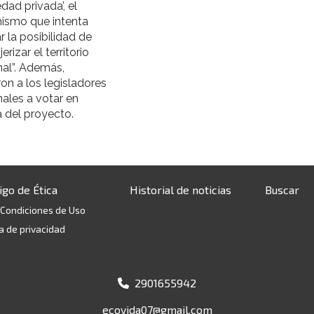
dad privada’, el
ismo que intenta
r la posibilidad de
erizar el territorio
nal”. Además,
on a los legisladores
ales a votar en
 del proyecto.
igo de Ética
Historial de noticias
Buscar
 Condiciones de Uso
ca de privacidad
2901655942
ecovida07@gmail.com