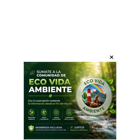
restauración, “ya sea por remoción y control de
poblaciones de herbívoros que de lo contrario pueden
devorar el bosque, o acciones que ayuden a su
reforestación a través de técnicas de replantación y
siembra de esporas. Existe toda una ciencia sobre la
restauración de los bosques de macroalgas”.
El encuentro, realizado en el Centro de Investigación
Dinámica de Ecosistemas Marinos de Altas Latitudes
(IDEAL), contó con el patrocinio del grupo de la IUCN
Seaweed Specialist Group, la Seremi de Ciencias
Macrozona Austral, la Seremi de Medio Ambiente de
Magallanes, el Ministerio de Relaciones Exteriores de
Chile, la Fundación MasKelp, la Fundación Patagonia
Azul, el Instituto de Ciencias Marinas y Limnológicas de
la Universidad Austral de Chile (UACh), la Fundación Por
El Mar (PEM) , y la Universidad de Stanford.
Fuente: elrompehielos.com.ar