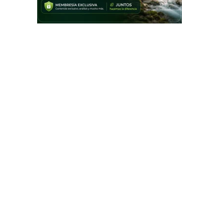
Durante años he recorrido los ecosistemas de
Tierra del Fuego con mi cámara, buscando
capturar aquello que muchas veces pasa
desapercibido: la vida natural en el fin del
mundo. Mi libro Biodiversidad en el Fin del
Mundo / Biodiversity at the End of the World
es el resultado de esa pasión y de un trabajo
colectivo con especialistas en biología,
corrección, traducción y diseño.